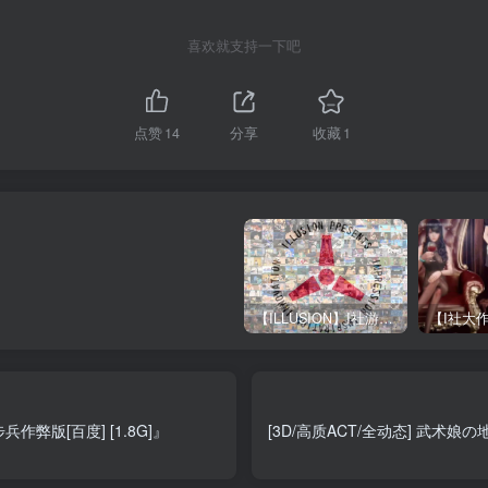
喜欢就支持一下吧
点赞
14
分享
收藏
1
【ILLUSION】I社游戏合集截至2025 无修正汉化硬盘纯净版手慢无[微云/OD]
兵作弊版[百度] [1.8G]』
[3D/高质ACT/全动态] 武术娘の地狱