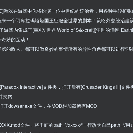
LG]游戏在游戏中你将扮演一位中世纪的统治者，用各种手段扩
色来一个阿库拉玛塔塔国王征服全世界的剧本！策略外交统治建
了[幸X爱世界 World of S&xcraft][尘世的渔网 Earthl
行奇妙的互动！
虏的敌人、都可以做奇妙的事情所有的异性角色都可以进行“骚扰
Interactive]文件夹，打开后有[Crusader Kings III]文件
]文件夹内
开dowser.exe文件，在MOD栏加载所有MOD
文件，将里面的path=\”xxxxx\”一行改为自己path=“/用户名/我的文档