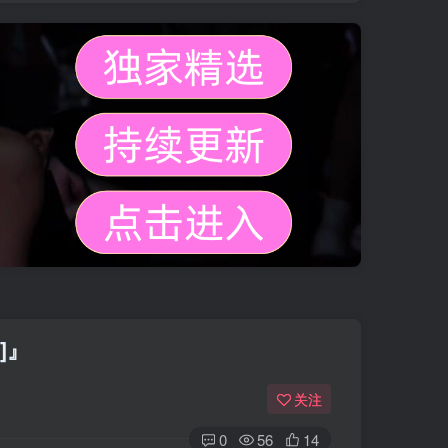
]』
关注
0
56
14