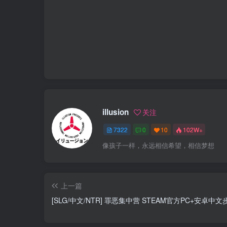
illusion
关注
7322
0
10
102W+
像孩子一样，永远相信希望，相信梦想
上一篇
[SLG/中文/NTR] 罪恶集中营 STEAM官方PC+安卓中文步