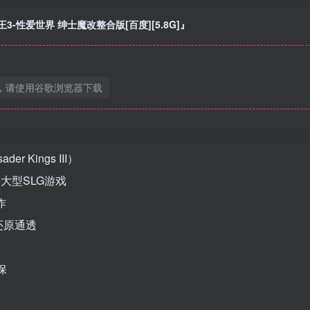
3-性爱世界 绅士魔改整合版[百度][5.8G]』
，请使用谷歌浏览器下载
 Kings III）
品的大型SLG游戏
作
还原通透
保