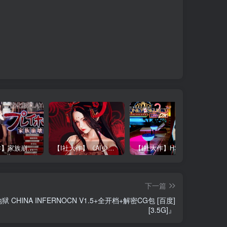
【I社大作】家族崩坏Playhome 终极12.0收藏版新整合【85G/补档福利】【年费会员专享，手慢无】
【I社大作】《AI少女》免安装热门MOD璇玑公主v1.2.1整合全部DLC【107G/520补档福利】【年费会员专享，手慢无】[百度/微云]
【I社大作】HS2/甜心选择2 V12豪华版全新VR 人物+工作室存档+新MOD【超清流畅/最全MOD/210G】【年费会员专享，手慢无】
下一篇
 CHINA INFERNOCN V1.5+全开档+解密CG包 [百度]
[3.5G]』