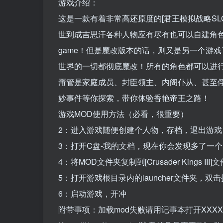
游戏介绍：
这是一款有着非常高还原度的[君王模拟战略S
世到成吉思汗各种人物应有尽有也可以自建角
game！但是魔改版本的话，则又是另一个游戏了游戏内集成
世界的一切都彻底魔改！所有的角色都可以进
甭管是家庭成员、封臣领主、内阁仆从、甚至俘
妙事件等你探索，带你体验香艳帝王之路！
游戏MOD使用方法（必看，很重要）
2：进入游戏随便创建个人物，存档，退出游戏
3：打开C盘-我的文档，现在你会发现多了一个[Paradox 
4：将MOD文件夹复制到[Crusader Kings III
5：打开游戏根目录内的launcher文件夹，双击打
6：启动游戏，开冲
附带事项：加载mod失败请用记事本打开XXXXXXX.mod