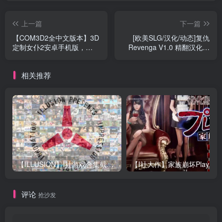
上一篇
下一篇
【COM3D2全中文版本】3D
[欧美SLG/汉化/动态]复仇
定制女仆2安卓手机版，
Revenga V1.0 精翻汉化完
ACG游戏中3A级手游品质！
结版+自带作弊攻略模组[百
度][2.9G]』
相关推荐
【ILLUSION】I社游戏合集截至2025 无修正汉化硬盘纯净版手慢无[微云/OD]
评论
抢沙发