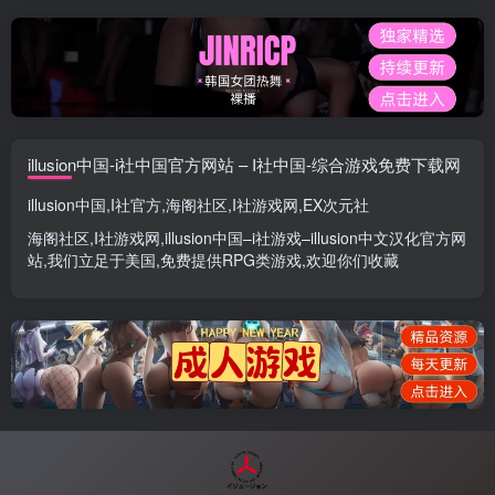
illusion中国-i社中国官方网站 – I社中国-综合游戏免费下载网
illusion中国
,
I社官方
,
海阁社区
,
I社游戏网
,
EX次元社
海阁社区
,
I社游戏网
,
illusion中国
–
i社游戏
–
illusion中文汉化官方网
站
,我们立足于美国,免费提供
RPG类游戏
,欢迎你们收藏