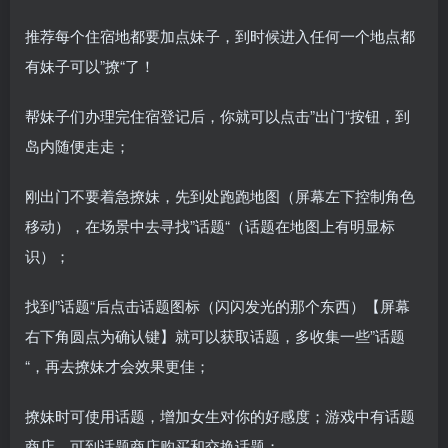
推荐每个住宿地都要加点妹子，到时候进入任何一个地点都
有妹子可以”撩“了！
帮妹子们办理完住宿登记后，你就可以点击”出门“按钮，到
岛内随便走走；
刚出门不要着急撩妹，先到处跑跑地图（屏幕左下控制角色
移动），在场景中去寻找”话题“（话题在地图上有明显标
识）；
找到”话题“后点击话题图标（闪闪发光的那个东西）【屏幕
右下角圆点为确认键】就可以获取话题，多收集一些”话题
“，再去撩妹才会效果更佳；
撩妹时可使用话题，增加女生对你的好感度；游戏中有话题
商店，可到话题商店购买和交换话题；