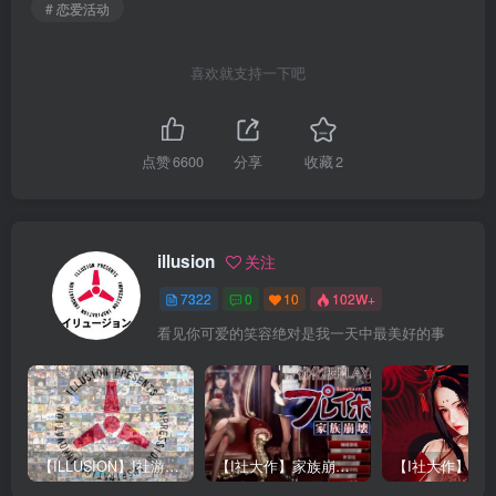
# 恋爱活动
喜欢就支持一下吧
点赞
6600
分享
收藏
2
illusion
关注
7322
0
10
102W+
看见你可爱的笑容绝对是我一天中最美好的事
【ILLUSION】I社游戏合集截至2025 无修正汉化硬盘纯净版手慢无[微云/OD]
【I社大作】家族崩坏Playhome 终极12.0收藏版新整合【85G/补档福利】【年费会员专享，手慢无】