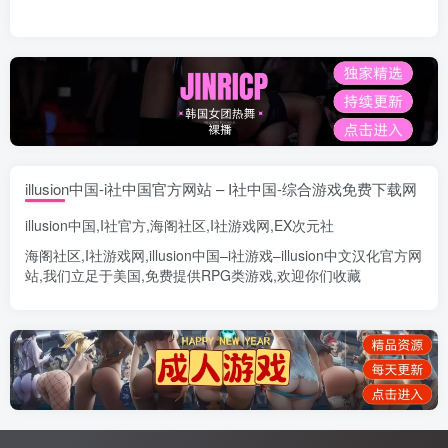
illusion中国-i社中国官方网站 – I社中国-综合游戏免费下载网
illusion中国
,
I社官方
,
海阁社区
,
I社游戏网
,
EX次元社
海阁社区
,
I社游戏网
,
illusion中国
–
i社游戏
–
illusion中文汉化官方网
站
,我们立足于美国,免费提供
RPG类游戏
,欢迎你们收藏