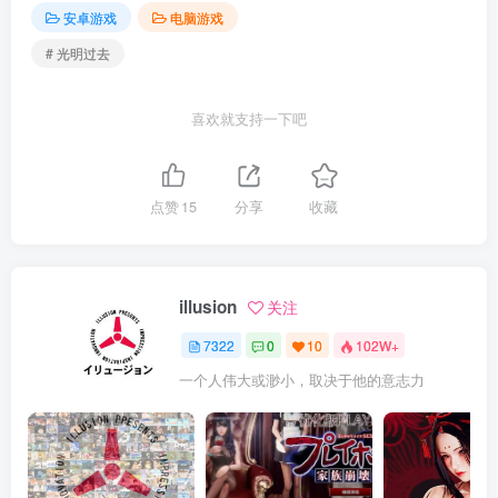
安卓游戏
电脑游戏
# 光明过去
喜欢就支持一下吧
点赞
15
分享
收藏
illusion
关注
7322
0
10
102W+
一个人伟大或渺小，取决于他的意志力