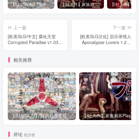
【ILLUSION】I社游戏合集截至2025 无修正汉化硬盘纯净版手慢无[微云/OD]
【I社大作】家族崩坏Playhome 终极12.0收藏版新整合【85G/补档福利】【年费会员专享，手慢无】
上一篇
下一篇
[欧美SLG/中文] 腐化天堂
[欧美SLG汉化] 启示录情人
Corrupted Paradise v1.03
Apocalypse Lovers 1.26c
官方中文版电脑和安卓 [5G]
PC+安卓汉化版 [2.5G]
相关推荐
【ILLUSION】I社游戏合集截至2025 无修正汉化硬盘纯净版手慢无[微云/OD]
评论
抢沙发