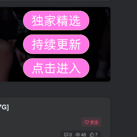
7G]
关注
0
48
7