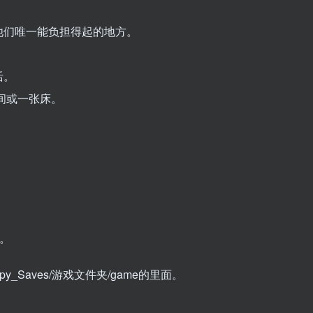
他们唯一能负担得起的地方。
活。
间或一张床。
。
enpy_Saves/游戏文件夹/game的里面。