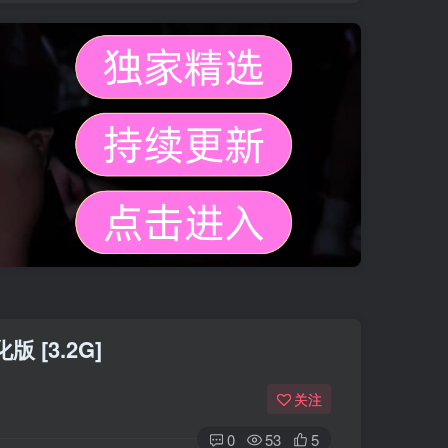
版 [3.2G]
关注
0
53
5