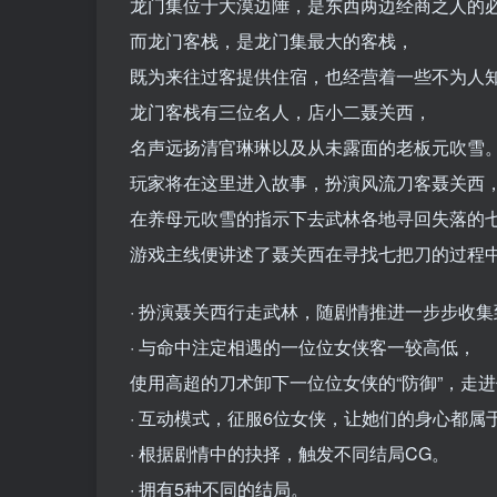
龙门集位于大漠边陲，是东西两边经商之人的
而龙门客栈，是龙门集最大的客栈，
既为来往过客提供住宿，也经营着一些不为人
龙门客栈有三位名人，店小二聂关西，
名声远扬清官琳琳以及从未露面的老板元吹雪
玩家将在这里进入故事，扮演风流刀客聂关西
在养母元吹雪的指示下去武林各地寻回失落的
游戏主线便讲述了聂关西在寻找七把刀的过程
· 扮演聂关西行走武林，随剧情推进一步步收
· 与命中注定相遇的一位位女侠客一较高低，
使用高超的刀术卸下一位位女侠的“防御”，走
· 互动模式，征服6位女侠，让她们的身心都属
· 根据剧情中的抉择，触发不同结局CG。
· 拥有5种不同的结局。