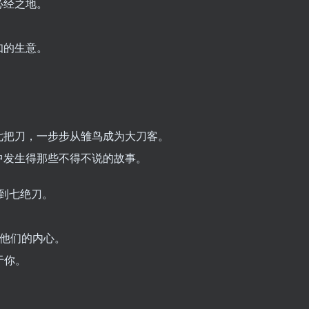
必经之地。
知的生意。
。
，
七把刀，一步步从雏鸟成为大刀客。
中发生得那些不得不说的故事。
集到七绝刀。
进他们的内心。
于你。