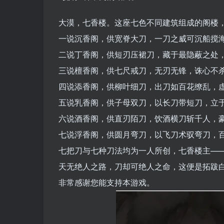
大漠，七香楼。这座七色不同建筑组成的阁楼
一说沉香阁，供宽脊大刀，一刀之威可沉船搅
二说丁香阁，供短刃压裙刀，藏于最隐蔽之处
三说檀香阁，供七尺戒刀，无刃无锋，诛心不
四说添香阁，供柳叶细刀，出刀如百花缭乱，
五说乳香阁，供子母双刀，以长刀带短刀，立
六说酒香阁，供直刃陌刀，饮酒横刀斩千人，
七说浮香阁，供圆月弯刀，以飞刀术驭弯刀，
七把刀与七种刀法均为一人所创，七香楼主—
天无绝人之路，刀却可绝人之命，这便是拓跋
非常感谢您能支持本游戏。