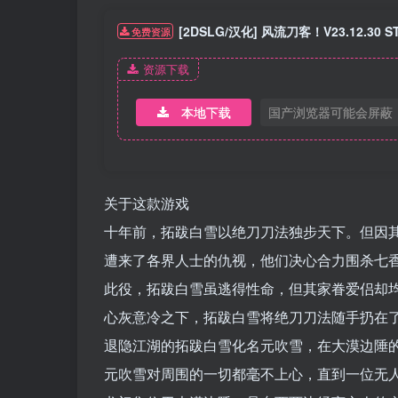
[2DSLG/汉化] 风流刀客！V23.12.30
免费资源
资源下载
本地下载
国产浏览器可能会屏蔽
关于这款游戏
十年前，拓跋白雪以绝刀刀法独步天下。但因
遭来了各界人士的仇视，他们决心合力围杀七
此役，拓跋白雪虽逃得性命，但其家眷爱侣却
心灰意冷之下，拓跋白雪将绝刀刀法随手扔在
退隐江湖的拓跋白雪化名元吹雪，在大漠边陲
元吹雪对周围的一切都毫不上心，直到一位无