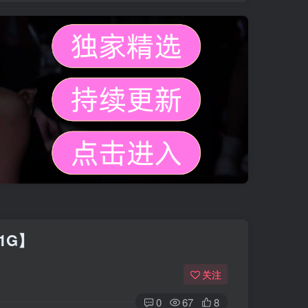
.1G】
关注
0
67
8