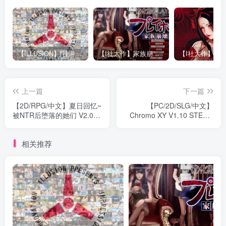
【ILLUSION】I社游戏合集截至2025 无修正汉化硬盘纯净版手慢无[微云/OD]
【I社大作】家族崩坏Playhome 终极12.0收藏版新整合【85G/补档福利】【年费会员专享，手慢无】
上一篇
下一篇
【2D/RPG/中文】夏日回忆~
【PC/2D/SLG/中文】
被NTR后堕落的她们 V2.02
Chromo XY V1.10 STEAM
双端中文版【1.7G】
官方中文版【660M】
相关推荐