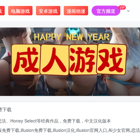
VIP
戏
电脑游戏
安卓游戏
漫画动漫
官方频道
免费下载
恋活
、
Honey Select
等经典作品，免费下载，中文汉化版本
版
免费下载,
illusion免费下载
,
illusion汉化
,
illusion官网入口
,
AI少女官网
,
恋活