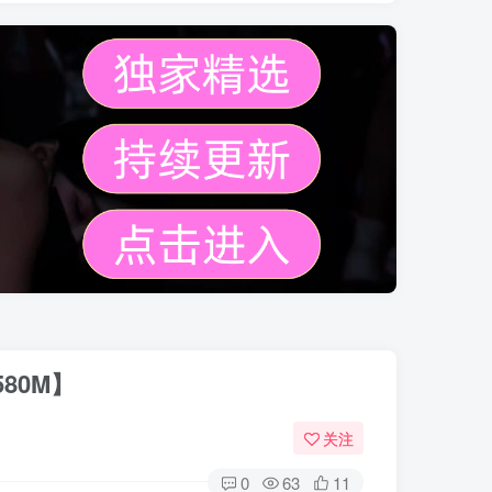
580M】
关注
0
63
11