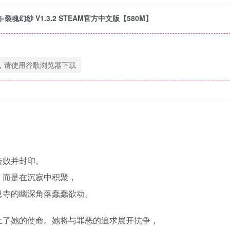
-裂魂幻纱 V1.3.2 STEAM官方中文版【580M】
，请使用谷歌浏览器下载
击败并封印。
，而是在沉寂中积聚，
息寺的幽深角落蠢蠢欲动。
上了她的使命。她将与罪恶的追求展开抗争，