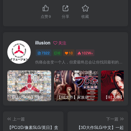
点赞
9
分享
收藏
illusion
关注
7322
0
10
102W+
伤痛会改变一个人，但爱最终总会让你找回最初的自己
【ILLUSION】I社游戏合集截至2025 无修正汉化硬盘纯净版手慢无[微云/OD]
【I社大作】家族崩坏Playhome 终极12.0收藏版新整合【85G/补档福利】【年费会员专享，手慢无】
上一篇
下一篇
【PC/2D/像素SLG/英日】贪
【3D大作SLG/中文】一起