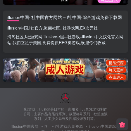
illusion中国-i社中国官方网站 – I社中国-综合游戏免费下载网
illusion中国
,
I社官方
,
海阁社区
,
I社游戏网
,
EX次元社
海阁社区
,
I社游戏网
,
illusion中国
–
i社游戏
–
illusion中文汉化官方网
站
,我们立足于美国,免费提供
RPG类游戏
,欢迎你们收藏
i社游戏：Illusion是日本的一家知名十八禁3D游戏制作
公司，主要作品有尾行系列、欲望格斗系列、欲望血液
系列、人工少女系列及性感沙滩系列等。
illusion中国官网
i社
i社游戏合集资源
illusion中国游戏入