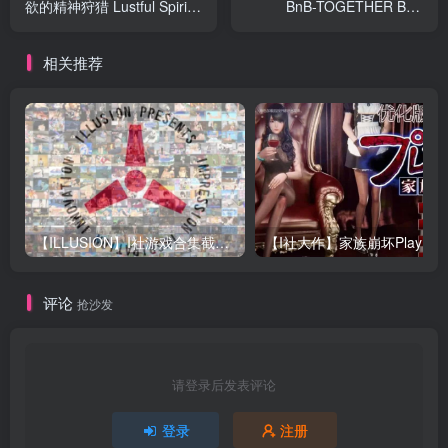
欲的精神狩猎 Lustful Spirit
BnB-TOGETHER BnB
Hunt DL官方英日文版
V230810 中文版
【1.3G】
+DLC【10G】电脑
相关推荐
【ILLUSION】I社游戏合集截至2025 无修正汉化硬盘纯净版手慢无[微云/OD]
评论
抢沙发
请登录后发表评论
登录
注册