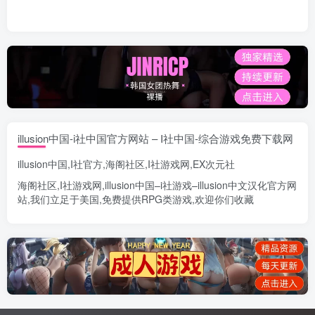
illusion中国-i社中国官方网站 – I社中国-综合游戏免费下载网
illusion中国
,
I社官方
,
海阁社区
,
I社游戏网
,
EX次元社
海阁社区
,
I社游戏网
,
illusion中国
–
i社游戏
–
illusion中文汉化官方网
站
,我们立足于美国,免费提供
RPG类游戏
,欢迎你们收藏