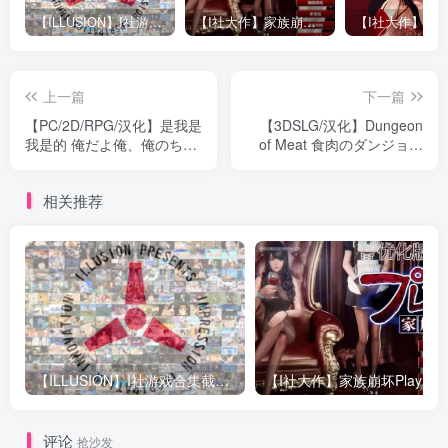
【ILLUSION】I社游戏合集截至2025 无修正汉化硬盘纯净版手慢无[微云/OD]
【I社大作】家族崩坏Playhome 终极12.0收藏版新整合【85G/补档福利】【年费会员专享，手慢无】
上一篇
下一篇
【PC/2D/RPG/汉化】是我是
【3DSLG/汉化】Dungeon
我是的 俺だよ俺、俺のち○
of Meat 食肉のダンジョン
ぽだよ! 云汉版【1.5G】
云翻汉化版【2.9G】电脑
相关推荐
【ILLUSION】I社游戏合集截至2025 无修正汉化硬盘纯净版手慢无[微云/OD]
评论
抢沙发