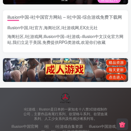
illusion中国-i社中国官方网站 – I社中国-综合游戏免费下载网
illusion中国
,
I社官方
,
海阁社区
,
I社游戏网
,
EX次元社
海阁社区
,
I社游戏网
,
illusion中国
–
i社游戏
–
illusion中文汉化官方网
站
,我们立足于美国,免费提供
RPG类游戏
,欢迎你们收藏
i社游戏：Illusion是日本的一家知名十八禁3D游戏制作
公司，主要作品有尾行系列、欲望格斗系列、欲望血液
系列、人工少女系列及性感沙滩系列等。
illusion中国官网
i社
i社游戏合集资源
illusion中国游戏入