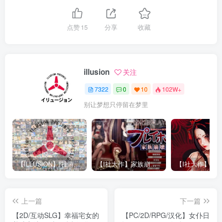
点赞
15
分享
收藏
illusion
关注
7322
0
10
102W+
别让梦想只停留在梦里
【ILLUSION】I社游戏合集截至2025 无修正汉化硬盘纯净版手慢无[微云/OD]
【I社大作】家族崩坏Playhome 终极12.0收藏版新整合【85G/补档福利】【年费会员专享，手慢无】
上一篇
下一篇
【2D/互动SLG】幸福宅女的
【PC/2D/RPG/汉化】女仆日