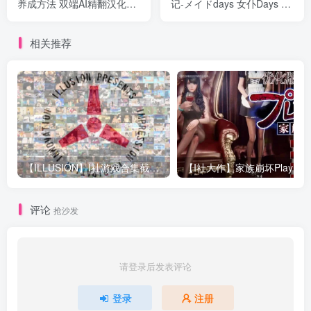
养成方法 双端AI精翻汉化版
记-メイドdays 女仆Days DL
【1G】
云翻汉化版【1.5G】
相关推荐
【ILLUSION】I社游戏合集截至2025 无修正汉化硬盘纯净版手慢无[微云/OD]
评论
抢沙发
请登录后发表评论
登录
注册