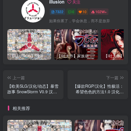
illusion
关注
7322
0
10
102W+
如果你累了，学会休息，而不是放弃
【ILLUSION】I社游戏合集截至2025 无修正汉化硬盘纯净版手慢无[微云/OD]
【I社大作】家族崩坏Playhome 终极12.0收藏版新整合【85G/补档福利】【年费会员专享，手慢无】
上一篇
下一篇
【欧美SLG/汉化/动态】暴雪
【爆款RGP/汉化】性极活：
故事 SnowStorm V0.9 汉化
希望色色的方法1.0 汉化版
版【PC+安卓/4G】
【PC+安卓/5G】
相关推荐