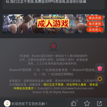
站
,我们立足于美国,免费提供
RPG类游戏
,欢迎你们收藏
i社游戏：Illusion是日本的一家知名十八禁3D游戏制作
公司，主要作品有尾行系列、欲望格斗系列、欲望血液
系列、人工少女系列及性感沙滩系列等。
illusion中国官网
i社
i社游戏合集资源
illusion中国游戏入
口
I社
i社游戏官网网站
友情提示：适量游戏有益身心健康，请勿长时间沉迷游戏，注意保护视
力并预防近视，保重身体！
我们立足于香港，对全球华人服务，请未成
年网友自觉离开！
Copyright © 2009-2025www.illusionsss.com
illusion-中国 All Rights Reserved
12
欢迎您留下宝贵的见解！