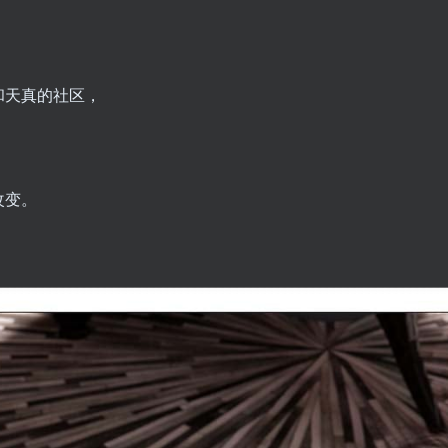
和天真的社区，
。
改变。