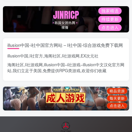
illusion中国-i社中国官方网站 – I社中国-综合游戏免费下载网
illusion中国
,
I社官方
,
海阁社区
,
I社游戏网
,
EX次元社
海阁社区
,
I社游戏网
,
illusion中国
–
i社游戏
–
illusion中文汉化官方网
站
,我们立足于美国,免费提供
RPG类游戏
,欢迎你们收藏