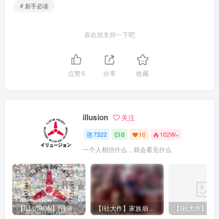
# 新手必读
喜欢就支持一下吧
点赞
5
分享
收藏
illusion
关注
7322
0
10
102W+
一个人相信什么，就会看见什么
【ILLUSION】I社游戏合集截至2025 无修正汉化硬盘纯净版手慢无[微云/OD]
【I社大作】家族崩坏Playhome 终极12.0收藏版新整合【85G/补档福利】【年费会员专享，手慢无】