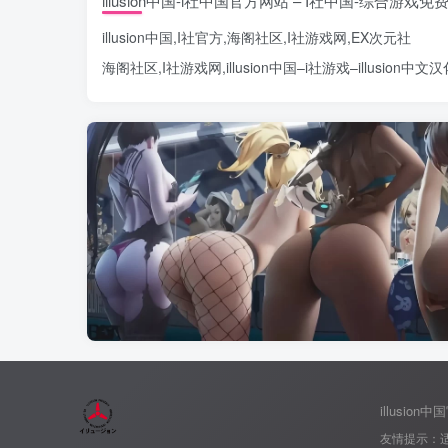
illusion中国-i社中国官方网站 – I社中国-综合游戏
illusion中国
,
I社官方
,
海阁社区
,
I社游戏网
,
EX次元社
海阁社区
,
I社游戏网
,
illusion中国
–
i社游戏
–
illusion中
illusion
友情提示：