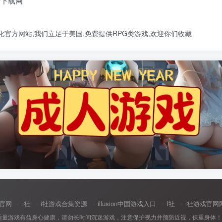
免费下载网
文汉化官方网站
,我们立足于美国,免费提供
RPG类游戏
,欢迎你们收藏
中国官网
i社
i社游戏合集资源
illusion中国游戏入口
I社
i社游戏官网
适量游戏有益身心健康，请勿长时间沉迷游戏，注意保护视力并预防近视，保重身体！