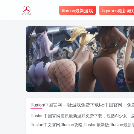
illusion最新游戏
illgames最新游
Illusion中国官网 – i社游戏免费下载i社中国官网 – 
Illusion中国官网
提供最新游戏免费下载，包括
AI少女
、
illusion中文官网
,
illusion攻略
,
illusion最新版
,
illusion最新