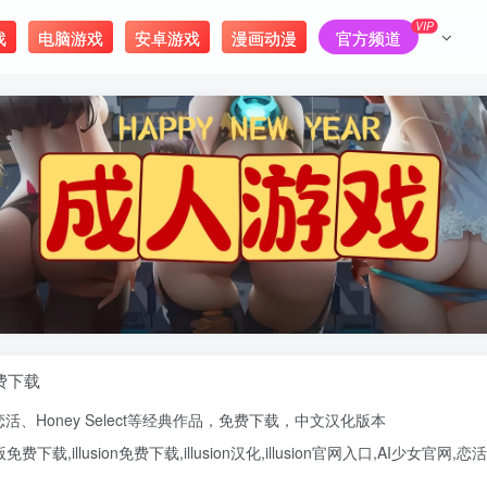
VIP
戏
电脑游戏
安卓游戏
漫画动漫
官方频道
免费下载
恋活
、
Honey Select
等经典作品，免费下载，中文汉化版本
版
免费下载,
illusion免费下载
,
illusion汉化
,
illusion官网入口
,
AI少女官网
,
恋活