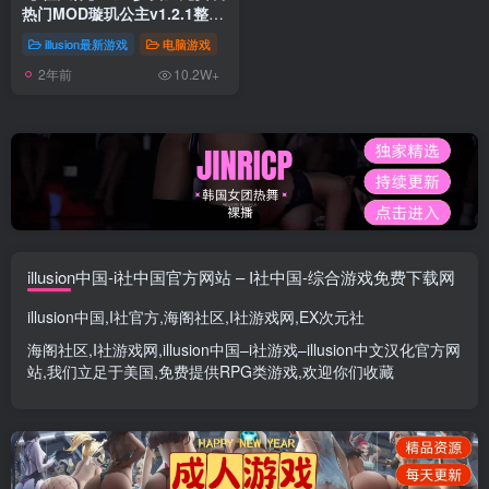
热门MOD璇玑公主v1.2.1整合
全部DLC【107G/520补档福
illusion最新游戏
电脑游戏
利】【年费会员专享，手慢
2年前
无】[百度/微云]
10.2W+
illusion中国-i社中国官方网站 – I社中国-综合游戏免费下载网
illusion中国
,
I社官方
,
海阁社区
,
I社游戏网
,
EX次元社
海阁社区
,
I社游戏网
,
illusion中国
–
i社游戏
–
illusion中文汉化官方网
站
,我们立足于美国,免费提供
RPG类游戏
,欢迎你们收藏